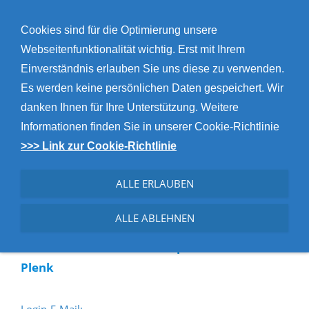
NAVIGATION EINBLENDEN
Cookies sind für die Optimierung unsere
Webseitenfunktionalität wichtig. Erst mit Ihrem
Login
Einverständnis erlauben Sie uns diese zu verwenden.
Es werden keine persönlichen Daten gespeichert. Wir
danken Ihnen für Ihre Unterstützung. Weitere
DATENSCHUTZ
Informationen finden Sie in unserer Cookie-Richtlinie
Aus Gründen des Datenschutzes und der
>>> Link zur Cookie-Richtlinie
Persönlichkeitsrechte der abgebildeten Personen
ist der Zugriff auf diese Seiten nur mit Passwort
ALLE ERLAUBEN
möglich. Bitte wenden Sie sich für die
ALLE ABLEHNEN
Anmeldedaten und das Kennwort direkt an
unsere
berufliche Zukunftsplanerin Maria
Plenk